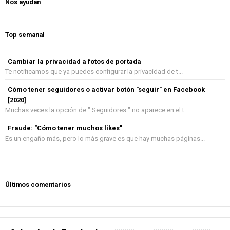
Nos ayudan
Top semanal
Cambiar la privacidad a fotos de portada
Te notificamos que ya puedes configurar la privacidad de t...
Cómo tener seguidores o activar botón "seguir" en Facebook
[2020]
Muchas veces la opción de " Seguidores " no aparece en el t...
Fraude: "Cómo tener muchos likes"
Es un engaño más, pero lo más grave es que hay muchas páginas...
Últimos comentarios