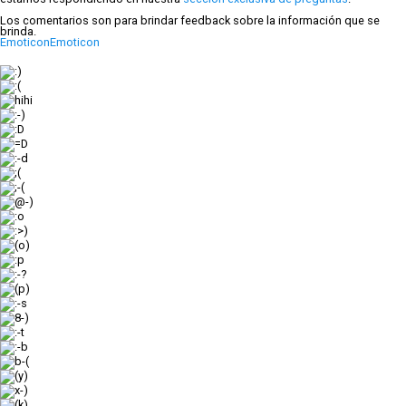
Los comentarios son para brindar feedback sobre la información que se
brinda.
Emoticon
Emoticon
:)
:(
hihi
:-)
:D
=D
:-d
;(
;-(
@-)
:o
:>)
(o)
:p
:-?
(p)
:-s
8-)
:-t
:-b
b-(
(y)
x-)
(k)