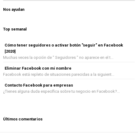
Nos ayudan
Top semanal
Cómo tener seguidores o activar botón "seguir" en Facebook
[2020]
Muchas veces la opción de " Seguidores " no aparece en el t...
Eliminar Facebook con mi nombre
Facebook está repleto de situaciones parecidas a la siguient...
Contacto Facebook para empresas
¿Tienes alguna duda específica sobre tu negocio en Facebook?...
Últimos comentarios