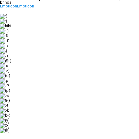
brinda.
Emoticon
Emoticon
:)
:(
hihi
:-)
:D
=D
:-d
;(
;-(
@-)
:o
:>)
(o)
:p
:-?
(p)
:-s
8-)
:-t
:-b
b-(
(y)
x-)
(k)