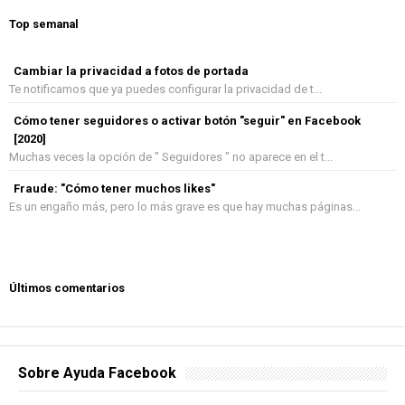
Top semanal
Cambiar la privacidad a fotos de portada
Te notificamos que ya puedes configurar la privacidad de t...
Cómo tener seguidores o activar botón "seguir" en Facebook
[2020]
Muchas veces la opción de " Seguidores " no aparece en el t...
Fraude: "Cómo tener muchos likes"
Es un engaño más, pero lo más grave es que hay muchas páginas...
Últimos comentarios
Sobre Ayuda Facebook