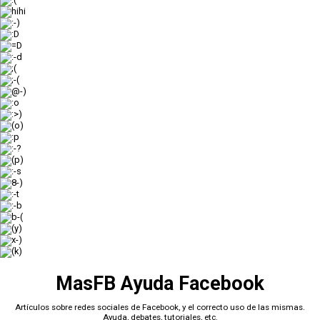
:(
hihi
:-)
:D
=D
:-d
;(
;-(
@-)
:o
:>)
(o)
:p
:-?
(p)
:-s
8-)
:-t
:-b
b-(
(y)
x-)
(k)