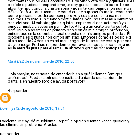
commentario y los de la comunidad. Hoy tengo otra duda y quisiera si es
posible q pudieras responderme, te doy gracias por anticipado. Hace
algún tiempo conoci a una persona y nos intercambiamos los numeros
de telefono.Automaticamente como era de suponer fb me lo recomendo
como persona q podia conocer però yo y esa persona nunca nos
pedimos amistad aun cuando continuamos por unos meses a sentirnos
por telefono. Al cabotaggio de q interrumpimos el contacto però yo
curiosa miraba a veces su perfil de fb. A lo q a un cierto punto su foto
perfil inicio a aparecer de primero posicion en mis amigos preferidos,
entiendase en la colomba lateral derecha de mis amigos preferidos..El
problema es q nunca nos dimos amistad. Entonces como es posible q
alla sucedido? Ademas en mi mensenger de fb aparece como persona
de aconsejar. Podrias responderme por favor aunque pienso q esta no
es la entrada justa para el tema. Un abrazo y gracias por anticipado
MasFB
22 de noviembre de 2016, 22:50
Hola Marylin, no termino de entender bien a qué le llamas "amigos
preferidos". Puedes abrir una consulta adjuntando una captura de
pantalla en nuestro foro de ayuda por favor?
Responder
Dolennys
12 de agosto de 2016, 19:51
Excelente. Me ayudó muchísimo. Repetí la opción cuantas veces quisiera y
las elimine sin problema. Gracias
Responder