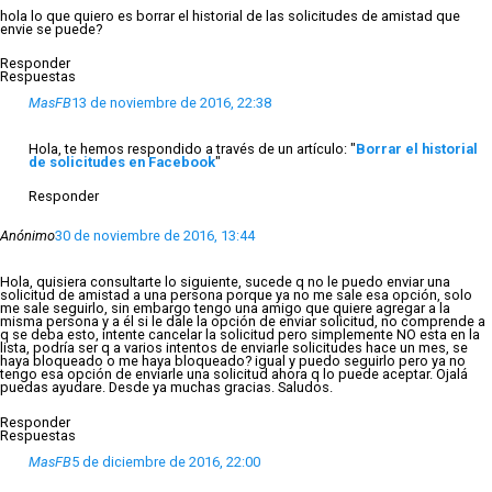
hola lo que quiero es borrar el historial de las solicitudes de amistad que
envie se puede?
Responder
Respuestas
MasFB
13 de noviembre de 2016, 22:38
Hola, te hemos respondido a través de un artículo: "
Borrar el historial
de solicitudes en Facebook
"
Responder
Anónimo
30 de noviembre de 2016, 13:44
Hola, quisiera consultarte lo siguiente, sucede q no le puedo enviar una
solicitud de amistad a una persona porque ya no me sale esa opción, solo
me sale seguirlo, sin embargo tengo una amigo que quiere agregar a la
misma persona y a él si le dale la opción de enviar solicitud, no comprende a
q se deba esto, intente cancelar la solicitud pero simplemente NO esta en la
lista, podría ser q a varios intentos de enviarle solicitudes hace un mes, se
haya bloqueado o me haya bloqueado? igual y puedo seguirlo pero ya no
tengo esa opción de enviarle una solicitud ahora q lo puede aceptar. Ojalá
puedas ayudare. Desde ya muchas gracias. Saludos.
Responder
Respuestas
MasFB
5 de diciembre de 2016, 22:00