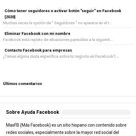
Cómo tener seguidores o activar botón "seguir" en Facebook
[2020]
Muchas veces la opción de " Seguidores " no aparece en el t...
Eliminar Facebook con mi nombre
Facebook está repleto de situaciones parecidas a la siguient...
Contacto Facebook para empresas
¿Tienes alguna duda específica sobre tu negocio en Facebook?...
Últimos comentarios
Sobre Ayuda Facebook
MasFB (Más Facebook) es un sitio hispano con contenido sobre
redes sociales, especialmente sobre la mayor red social del