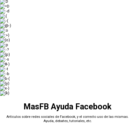
:D
=D
:-d
;(
;-(
@-)
:o
:>)
(o)
:p
:-?
(p)
:-s
8-)
:-t
:-b
b-(
(y)
x-)
(k)