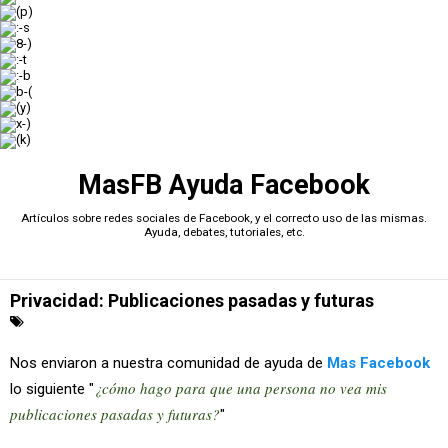
(p)
:-s
8-)
:-t
:-b
b-(
(y)
x-)
(k)