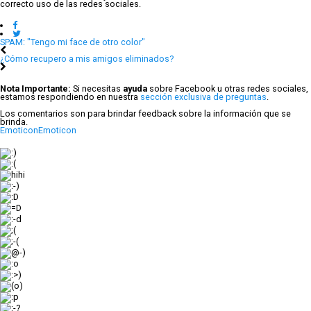
correcto uso de las redes sociales.
SPAM: "Tengo mi face de otro color"
¿Cómo recupero a mis amigos eliminados?
Nota Importante:
Si necesitas
ayuda
sobre Facebook u otras redes sociales,
estamos respondiendo en nuestra
sección exclusiva de preguntas
.
Los comentarios son para brindar feedback sobre la información que se
brinda.
Emoticon
Emoticon
:)
:(
hihi
:-)
:D
=D
:-d
;(
;-(
@-)
:o
:>)
(o)
:p
:-?