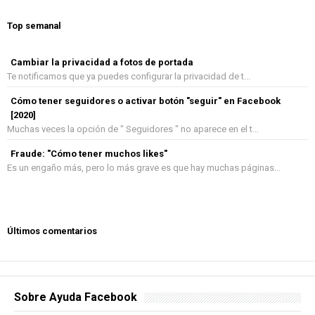
Top semanal
Cambiar la privacidad a fotos de portada
Te notificamos que ya puedes configurar la privacidad de t...
Cómo tener seguidores o activar botón "seguir" en Facebook
[2020]
Muchas veces la opción de " Seguidores " no aparece en el t...
Fraude: "Cómo tener muchos likes"
Es un engaño más, pero lo más grave es que hay muchas páginas...
Últimos comentarios
Sobre Ayuda Facebook