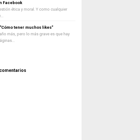
n Facebook
stión ética y moral. Y como cualquier
..
 "Cómo tener muchos likes"
año más, pero lo más grave es que hay
ginas...
 comentarios