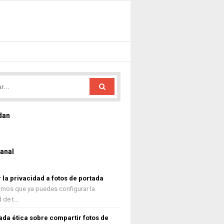
dan
anal
la privacidad a fotos de portada
camos que ya puedes configurar la
de t...
da ética sobre compartir fotos de