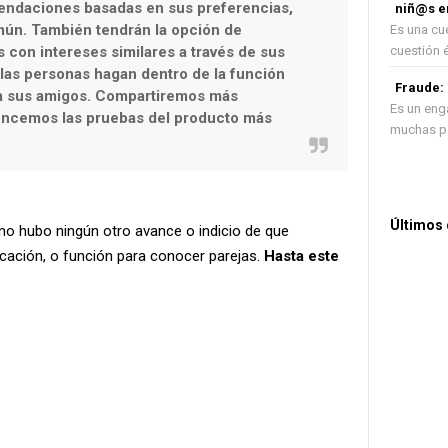
endaciones basadas en sus preferencias,
niñ@s e
mún. También tendrán la opción de
Es una cue
 con intereses similares a través de sus
cuestión é.
las personas hagan dentro de la función
Fraude:
 a sus amigos. Compartiremos más
Es un eng
ncemos las pruebas del producto más
muchas pá
Últimos
o hubo ningún otro avance o indicio de que
cación, o función para conocer parejas.
Hasta este