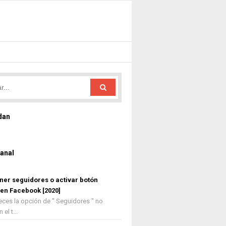
dan
anal
er seguidores o activar botón
 en Facebook [2020]
ces la opción de " Seguidores " no
el t...