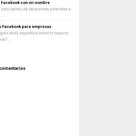
r Facebook con mi nombre
está repleto de situaciones parecidas a
..
o Facebook para empresas
lguna duda específica sobre tu negocio
ok?...
 comentarios