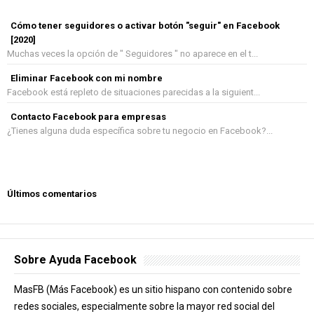
Cómo tener seguidores o activar botón "seguir" en Facebook
[2020]
Muchas veces la opción de " Seguidores " no aparece en el t...
Eliminar Facebook con mi nombre
Facebook está repleto de situaciones parecidas a la siguient...
Contacto Facebook para empresas
¿Tienes alguna duda específica sobre tu negocio en Facebook?...
Últimos comentarios
Sobre Ayuda Facebook
MasFB (Más Facebook) es un sitio hispano con contenido sobre
redes sociales, especialmente sobre la mayor red social del