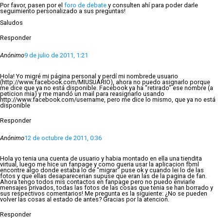
Por favor, pasen por el
foro de debate
y consulten ahí para poder darle
seguimiento personalizado a sus preguntas!
Saludos
Responder
Anónimo
9 de julio de 2011, 1:21
Hola! Yo migré mi página personal y perdí mi nombrede usuario
(http://www.facebook.com/MIUSUARIO), ahora no puedo asignarlo porque
me dice que ya no está disponible. Facebook ya ha "retirado" ese nombre (a
peticion mia) y me mandó un mail para reasignarlo usando
http://www.facebook.com/username, pero me dice lo mismo, que ya no está
disponible
Responder
Anónimo
12 de octubre de 2011, 0:36
Hola yo tenia una cuenta de usuario y habia montado en ella una tiendita
virtual, luego me hice un fanpage y como queria usar la aplicacion fbml
encontre algo donde estaba lo de "migrar" puse ok y cuando lei lo de las
fotos y que ellas desaparecerian supuse que eran las de la pagina de fan.
Ahora tengo todos mis contactos en fanpage pero no puedo enviarle
mensajes privados, todas las fotos de las cosas que tenia se han borrado y
sus respectivos comentarios! Me pregunta es la siguiente: ¿No se pueden
volver las cosas al estado de antes? Gracias por la atencion.
Responder