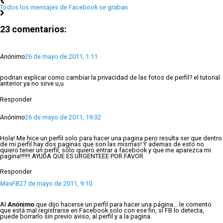
Todos los mensajes de Facebook se graban
23 comentarios:
Anónimo
26 de mayo de 2011, 1:11
podrian explicar como cambiar la privacidad de las fotos de perfil? el tutorial
anterior ya no sirve u,u
Responder
Anónimo
26 de mayo de 2011, 19:32
Hola! Me hice un perfil solo para hacer una pagina pero resulta ser que dentro
de mi perfil hay dos paginas que son las mismas! Y ademas de esto no
quiero tener un perfil, solo quiero entrar a facebook y que me aparezca mi
pagina!!!!!!! AYUDA QUE ES URGENTEEE POR FAVOR
Responder
MasFB
27 de mayo de 2011, 9:10
Al
Anónimo
que dijo hacerse un perfil para hacer una página... le comento
que está mal registrarse en Facebook solo con ese fin, si FB lo detecta,
puede borrarlo sin previo aviso, al perfil y a la pagina.