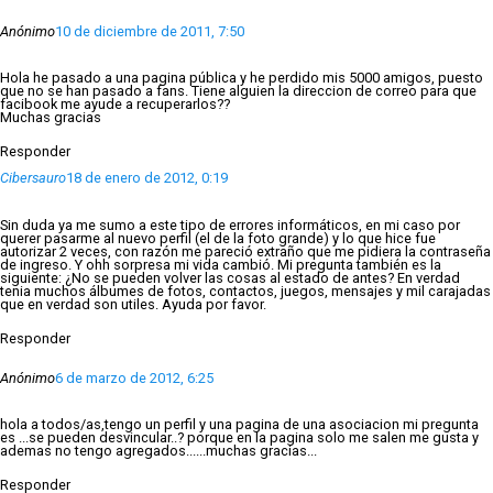
Anónimo
10 de diciembre de 2011, 7:50
Hola he pasado a una pagina pública y he perdido mis 5000 amigos, puesto
que no se han pasado a fans. Tiene alguien la direccion de correo para que
facibook me ayude a recuperarlos??
Muchas gracias
Responder
Cibersauro
18 de enero de 2012, 0:19
Sin duda ya me sumo a este tipo de errores informáticos, en mi caso por
querer pasarme al nuevo perfil (el de la foto grande) y lo que hice fue
autorizar 2 veces, con razón me pareció extraño que me pidiera la contraseña
de ingreso. Y ohh sorpresa mi vida cambió. Mi pregunta también es la
siguiente: ¿No se pueden volver las cosas al estado de antes? En verdad
tenia muchos álbumes de fotos, contactos, juegos, mensajes y mil carajadas
que en verdad son utiles. Ayuda por favor.
Responder
Anónimo
6 de marzo de 2012, 6:25
hola a todos/as,tengo un perfil y una pagina de una asociacion mi pregunta
es ...se pueden desvincular..? porque en la pagina solo me salen me gusta y
ademas no tengo agregados......muchas gracias...
Responder