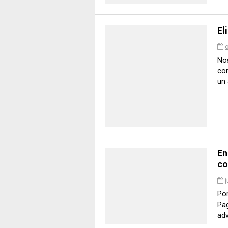
El
o
Nos
con
un 
En
co
j
Po
Pag
adv