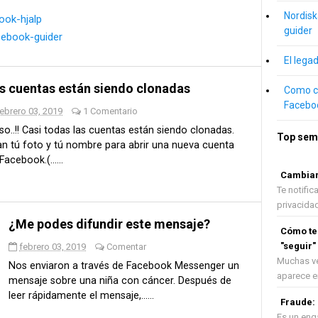
Nordisk
ook-hjalp
guider
cebook-guider
El lega
s cuentas están siendo clonadas
Como ca
Facebo
ebrero 03, 2019
1 Comentario
so..!! Casi todas las cuentas están siendo clonadas.
Top sem
n tú foto y tú nombre para abrir una nueva cuenta
Facebook.(......
Cambiar 
Te notifi
privacidad 
¿Me podes difundir este mensaje?
Cómo ten
"seguir"
febrero 03, 2019
Comentar
Muchas ve
Nos enviaron a través de Facebook Messenger un
aparece en 
mensaje sobre una niña con cáncer. Después de
leer rápidamente el mensaje,......
Fraude:
Es un eng