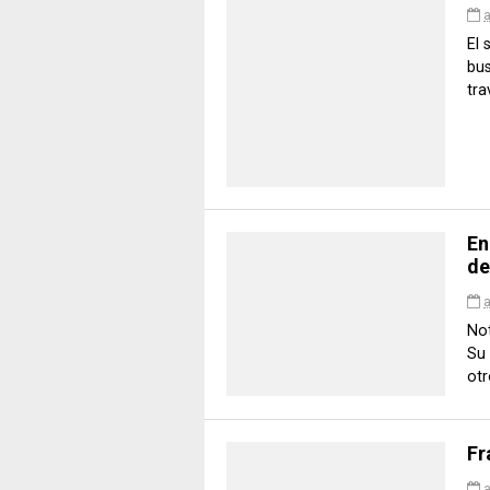
a
El 
bu
tra
En
de
a
Not
Su 
otro
Fr
a