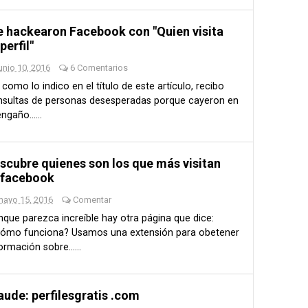
 hackearon Facebook con "Quien visita
perfil"
unio 10, 2016
6 Comentarios
 como lo indico en el título de este artículo, recibo
nsultas de personas desesperadas porque cayeron en
engaño......
scubre quienes son los que más visitan
 facebook
mayo 15, 2016
Comentar
que parezca increíble hay otra página que dice:
Cómo funciona? Usamos una extensión para obetener
ormación sobre......
aude: perfilesgratis .com