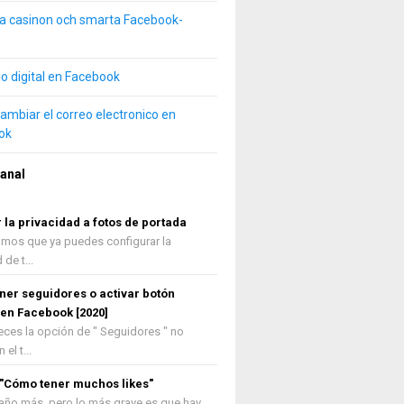
a casinon och smarta Facebook-
do digital en Facebook
mbiar el correo electronico en
ok
anal
la privacidad a fotos de portada
camos que ya puedes configurar la
de t...
er seguidores o activar botón
 en Facebook [2020]
ces la opción de " Seguidores " no
el t...
 "Cómo tener muchos likes"
año más, pero lo más grave es que hay