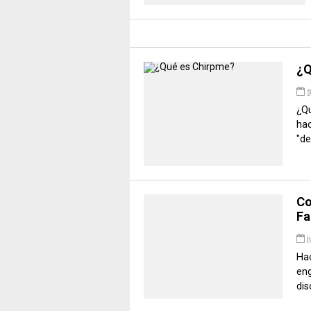
¿Q
¿Qu
hac
"de
Co
Fa
j
Ha
en
dis