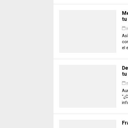
Me
tu 
j
Así
co
el 
De
tu
Aun
"¿
inf
Fr