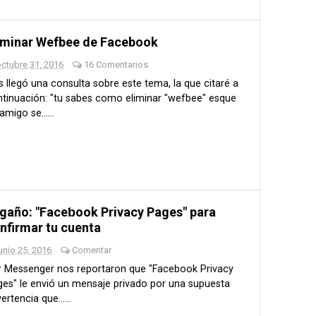
iminar Wefbee de Facebook
ctubre 31, 2016
16 Comentarios
 llegó una consulta sobre este tema, la que citaré a
tinuación: "tu sabes como eliminar "wefbee" esque
amigo se......
gaño: "Faceƅook Privacy Pages" para
nfirmar tu cuenta
unio 25, 2016
Comentar
r Messenger nos reportaron que "Facebook Privacy
es" le envió un mensaje privado por una supuesta
ertencia que......