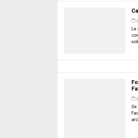
Ca
j
La 
con
soli
Fo
Fa
Se 
Fa
arc