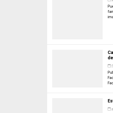
Pue
fam
ima
Ca
de
f
Pub
Fac
Fac
Es
e