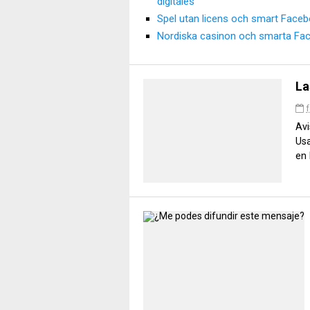
digitales
Spel utan licens och smart Faceb
Nordiska casinon och smarta Fa
La
f
Avi
Usa
en 