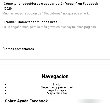
Cómo tener seguidores o activar botón "seguir" en Facebook
[2020]
Muchas veces la opción de " Seguidores " no aparece en el t...
Fraude: "Cómo tener muchos likes"
Es un engaño más, pero lo más grave es que hay muchas páginas...
Últimos comentarios
Navegacion
Inicio
Seguridad y privacidad
Legado digital
Mapa del sitio
Sobre Ayuda Facebook