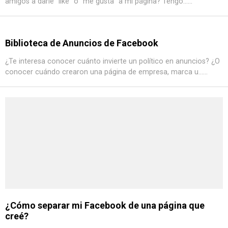
amigos a darle "like" o "me gusta" a mi página? Tengo......
Biblioteca de Anuncios de Facebook
¿Te interesa conocer cuánto invierte un político en anuncios? ¿O
conocer cuándo crearon una página de empresa, marca u......
¿Cómo separar mi Facebook de una página que
creé?